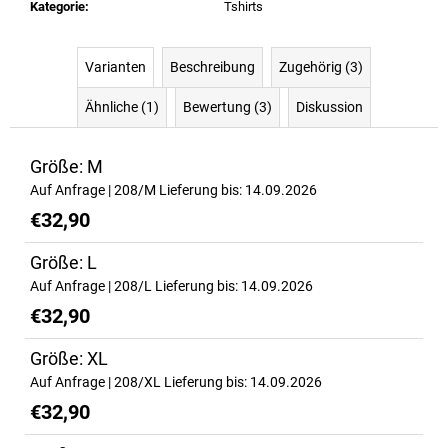
Kategorie
:
Tshirts
ALL
DAY
YOU
MAY
Varianten
Beschreibung
Zugehörig (3)
10:1:1
BCAA
Ähnliche (1)
Bewertung (3)
Diskussion
€37
Ursprünglich:
€41,10
Größe: M
Auf Anfrage
| 208/M
Lieferung bis:
14.09.2026
€32,90
Größe: L
Auf Anfrage
| 208/L
Lieferung bis:
14.09.2026
€32,90
Größe: XL
Auf Anfrage
| 208/XL
Lieferung bis:
14.09.2026
€32,90