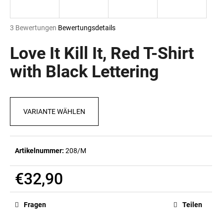
Die
3 Bewertungen
Bewertungsdetails
durchschnittliche
SUCHEN
Produktbewertung
Love It Kill It, Red T-Shirt
ist
5,0
with Black Lettering
von
W
5
i
Sternen.
r
VARIANTE WÄHLEN
e
m
p
f
Artikelnummer:
208/M
e
h
€32,90
l
e
Verkaufspreis:
n
Fragen
Teilen