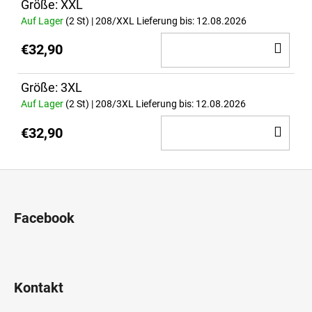
Größe: XXL
Auf Lager
(2 St)
| 208/XXL
Lieferung bis:
12.08.2026
IN
€32,90
DE
WA
Größe: 3XL
Auf Lager
(2 St)
| 208/3XL
Lieferung bis:
12.08.2026
IN
€32,90
DE
WA
F
u
ß
Facebook
z
e
i
l
Kontakt
e