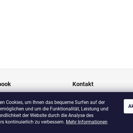
book
Kontakt
eshop
@
anpush.cz
en Cookies, um Ihnen das bequeme Surfen auf der
+420 725 532 445
Ak
ermöglichen und um die Funktionalität, Leistung und
https://www.facebook.com
ndlichkeit der Website durch die Analyse des
cz
s kontinuierlich zu verbessern.
Mehr Informationen
https://www.instagram.co
h_5percent/