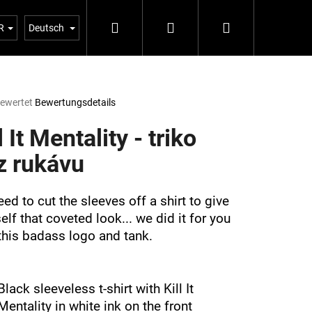
Suchen
Login
Warenkorb
5%
R
Deutsch
bewertet
Bewertungsdetails
hnittliche
tbewertung
l It Mentality - triko
z rukávu
n.
ed to cut the sleeves off a shirt to give
elf that coveted look... we did it for you
this badass logo and tank.
Folgende
Black sleeveless t-shirt with Kill It
Mentality in white ink on the front