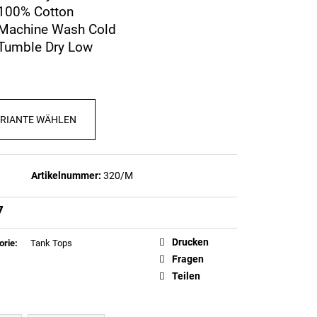
ICH SANTA (LIMITKA)
100% Cotton
Machine Wash Cold
1,10
Tumble Dry Low
RIANTE WÄHLEN
Artikelnummer:
320/M
7
ufspreis:
Drucken
orie
:
Tank Tops
Fragen
Teilen