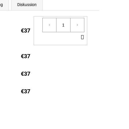
ng
Diskussion
€37
IN
DEN
WARENKORB
€37
€37
€37