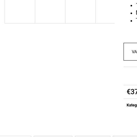
ALL DAY YOU MAY 10:1:1 BCAA
ZELENÉ TRIKO R
€37
€37
Ursprünglich:
€41,10
Ursprünglich:
€4
VA
€3
Verka
Kateg