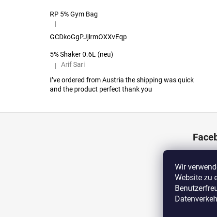
RP 5% Gym Bag
|
Die Produktbewertung beträgt 5 von 5 Sternen.
GCDkoGgPJjlrmOXXvEqp
5% Shaker 0.6L (neu)
Arif Sari
|
Die Produktbewertung beträgt 5 von 5 Sternen.
I’ve ordered from Austria the shipping was quick
and the product perfect thank you
F
u
Face
ß
z
e
Wir verwend
Website zu 
i
Benutzerfreu
l
Datenverkehr
e