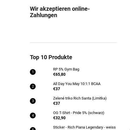
RP 5% GYM BAG
Wir akzeptieren online-
€65,80
Zahlungen
Top 10 Produkte
RP 5% Gym Bag
€65,80
All Day You May 10:1:1 BCAA
€37
Zelené triko Rich Santa (Limitka)
€37
OG T-Shirt - Pride 5% (schwarz)
€32,90
Sticker - Rich Piana Legendary - weiss