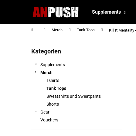
W
Zum
Inhalt
a
Supplements
springen
Zurück
Zurück
r
zum
zum
e
Startseite
Merch
Tank Tops
Kill It Mentality
Einkaufen
Einkaufen
n
S
k
e
o
Kategorien
Kategorien
i
überspringen
r
t
Supplements
b
e
Merch
n
Tshirts
l
Tank Tops
e
Sweatshirts und Sweatpants
i
Shorts
s
Gear
t
Vouchers
e