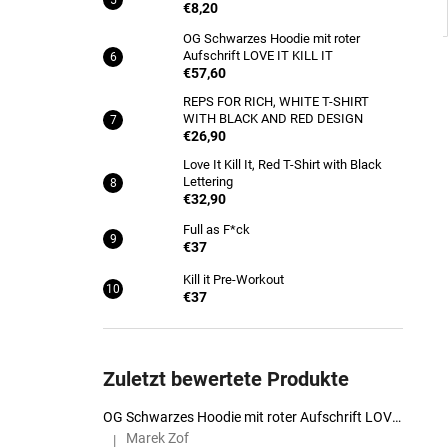
€8,20
OG Schwarzes Hoodie mit roter
Aufschrift LOVE IT KILL IT
€57,60
REPS FOR RICH, WHITE T-SHIRT
WITH BLACK AND RED DESIGN
€26,90
Love It Kill It, Red T-Shirt with Black
Lettering
€32,90
Full as F*ck
€37
Kill it Pre-Workout
€37
Zuletzt bewertete Produkte
OG Schwarzes Hoodie mit roter Aufschrift LOVE IT KILL IT
Marek Zof
|
Die Produktbewertung beträgt 5 von 5 Sternen.