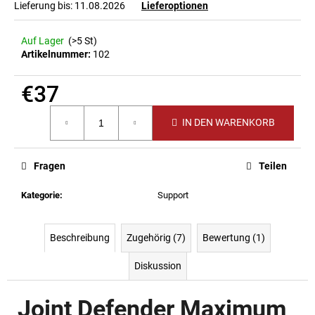
Lieferung bis:
11.08.2026
Lieferoptionen
ZELENÉ
TRIKO
RICH
Auf Lager
(>5 St)
SANTA
Artikelnummer:
102
(LIMITKA)
€37
€37
Ursprünglich:
€41,10
Verkaufspreis:
IN DEN WARENKORB
Fragen
Teilen
Kategorie
:
Support
Beschreibung
Zugehörig (7)
Bewertung (1)
Diskussion
Joint Defender Maximum