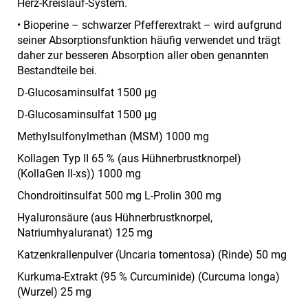
Herz-Kreislauf-System.
• Bioperine – schwarzer Pfefferextrakt – wird aufgrund
seiner Absorptionsfunktion häufig verwendet und trägt
daher zur besseren Absorption aller oben genannten
Bestandteile bei.
D-Glucosaminsulfat 1500 µg
D-Glucosaminsulfat 1500 µg
Methylsulfonylmethan (MSM) 1000 mg
Kollagen Typ II 65 % (aus Hühnerbrustknorpel)
(KollaGen II-xs)) 1000 mg
Chondroitinsulfat 500 mg L-Prolin 300 mg
Hyaluronsäure (aus Hühnerbrustknorpel,
Natriumhyaluranat) 125 mg
Katzenkrallenpulver (Uncaria tomentosa) (Rinde) 50 mg
Kurkuma-Extrakt (95 % Curcuminide) (Curcuma longa)
(Wurzel) 25 mg