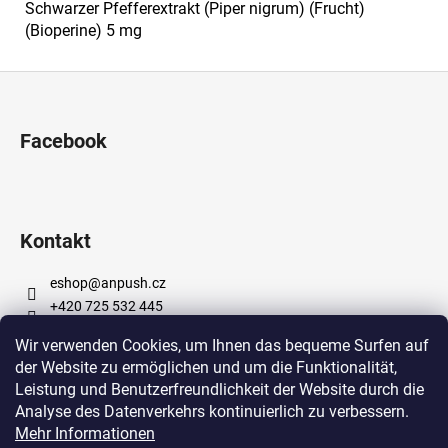
Schwarzer Pfefferextrakt (Piper nigrum) (Frucht)
(Bioperine) 5 mg
F
u
ß
Facebook
z
e
i
l
Kontakt
e
eshop
@
anpush.cz
+420 725 532 445
https://www.facebook.com/anpushcz
Wir verwenden Cookies, um Ihnen das bequeme Surfen auf
https://www.instagram.com/anpush_5percent/
der Website zu ermöglichen und um die Funktionalität,
Leistung und Benutzerfreundlichkeit der Website durch die
Analyse des Datenverkehrs kontinuierlich zu verbessern.
Informace pro vás
Mehr Informationen