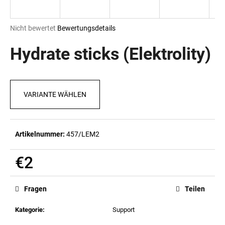
Die
Nicht bewertet
Bewertungsdetails
durchschnittliche
SUCHEN
Produktbewertung
Hydrate sticks (Elektrolity)
ist
0,0
von
W
5
i
VARIANTE WÄHLEN
Sternen.
r
e
m
Artikelnummer:
457/LEM2
p
f
€2
e
h
Verkaufspreis:
l
Fragen
Teilen
e
n
Kategorie
:
Support