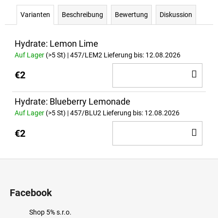
RP
Varianten
Beschreibung
Bewertung
Diskussion
5%
GYM
BAG
Hydrate: Lemon Lime
€65,80
Auf Lager
(>5 St)
| 457/LEM2
Lieferung bis:
12.08.2026
IN
€2
DE
WA
Hydrate: Blueberry Lemonade
Auf Lager
(>5 St)
| 457/BLU2
Lieferung bis:
12.08.2026
IN
€2
DE
WA
F
u
ß
Facebook
z
Shop 5% s.r.o.
e