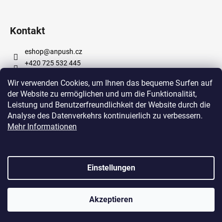
i
l
Kontakt
e
eshop
@
anpush.cz
+420 725 532 445
https://www.facebook.com/anpushcz
Wir verwenden Cookies, um Ihnen das bequeme Surfen auf
https://www.instagram.com/anpush_5percent/
der Website zu ermöglichen und um die Funktionalität,
Leistung und Benutzerfreundlichkeit der Website durch die
Analyse des Datenverkehrs kontinuierlich zu verbessern.
Informace pro vás
Mehr Informationen
Bedingungen und Konditionen
Datenschutzbestimmungen
Einstellungen
Erstellt von Shoptet
Akzeptieren
Copyright 2026
Shop 5% s.r.o.
. Alle Rechte vorbehalten.