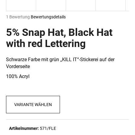
Die
1 Bewertung
Bewertungsdetails
durchschnittliche
SUCHEN
Produktbewertung
5% Snap Hat, Black Hat
ist
5,0
with red Lettering
von
W
5
i
Sternen.
Schwarze Farbe mit grün „KILL IT“-Stickerei auf der
r
Vorderseite
e
m
100% Acryl
p
f
e
h
VARIANTE WÄHLEN
l
e
n
Artikelnummer:
571/FLE