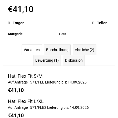
ALL
€41,10
DAY
YOU
Verkaufspreis:
MAY
10:1:1
Fragen
Teilen
BCAA
€37
Kategorie
:
Hats
Ursprünglich:
€41,10
Varianten
Beschreibung
Ähnliche (2)
Bewertung (1)
Diskussion
Hat: Flex Fit S/M
Auf Anfrage
| 571/FLE
Lieferung bis:
14.09.2026
€41,10
Hat: Flex Fit L/XL
Auf Anfrage
| 571/FLE2
Lieferung bis:
14.09.2026
€41,10