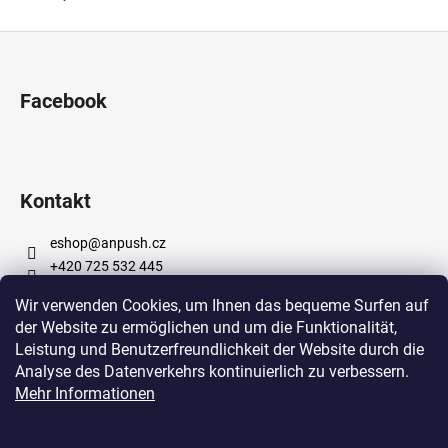
F
u
ß
Facebook
z
e
i
l
Kontakt
e
eshop
@
anpush.cz
+420 725 532 445
https://www.facebook.com/anpushcz
Wir verwenden Cookies, um Ihnen das bequeme Surfen auf
https://www.instagram.com/anpush_5percent/
der Website zu ermöglichen und um die Funktionalität,
Leistung und Benutzerfreundlichkeit der Website durch die
Analyse des Datenverkehrs kontinuierlich zu verbessern.
Informace pro vás
Mehr Informationen
Bedingungen und Konditionen
Datenschutzbestimmungen