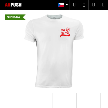
K
Přejít
Hledat
Nákup
M
Přihlášení
na
o
obsah
Zpět
Zpět
košík
š
NOVINKA
í
C
k
o
p
o
t
ř
e
b
u
j
e
t
e
n