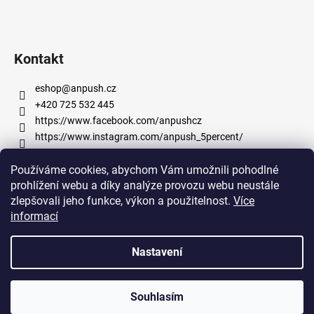
a
t
í
Kontakt
eshop
@
anpush.cz
+420 725 532 445
https://www.facebook.com/anpushcz
https://www.instagram.com/anpush_5percent/
Používáme cookies, abychom Vám umožnili pohodlné
Informace pro vás
prohlížení webu a díky analýze provozu webu neustále
zlepšovali jeho funkce, výkon a použitelnost.
Více
Obchodní podmínky
informací
Podmínky ochrany osobních údajů
Nastavení
Vytvořil Shoptet
Souhlasím
Copyright 2026
Shop 5% s.r.o.
. Všechna práva vyhrazena.