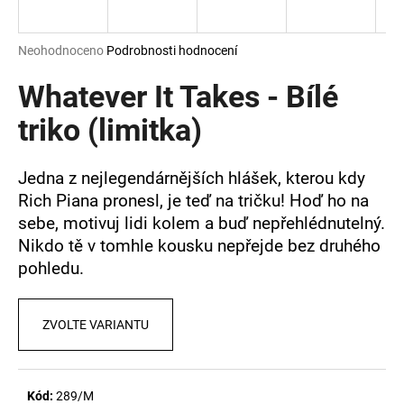
a
j
Průměrné
Neohodnoceno
Podrobnosti hodnocení
í
hodnocení
produktu
Whatever It Takes - Bílé
t
je
?
0,0
triko (limitka)
z
5
hvězdiček.
Jedna z nejlegendárnějších hlášek, kterou kdy
Rich Piana pronesl, je teď na tričku! Hoď ho na
HLEDAT
sebe, motivuj lidi kolem a buď nepřehlédnutelný.
Nikdo tě v tomhle kousku nepřejde bez druhého
pohledu.
D
o
p
ZVOLTE VARIANTU
o
r
u
Kód:
289/M