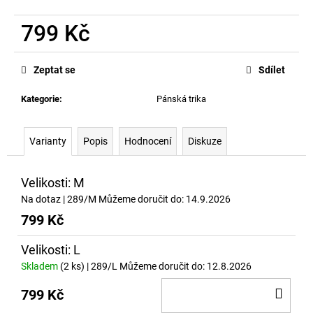
č
u
799 Kč
j
e
Měrná
m
cena:
Zeptat se
Sdílet
e
Kategorie
:
Pánská trika
OG
ČERNÁ
Varianty
Popis
Hodnocení
Diskuze
MIKINA
S
ČERVENÝM
NÁPISEM
Velikosti: M
LOVE
Na dotaz
| 289/M
Můžeme doručit do:
14.9.2026
IT
KILL
799 Kč
IT
1
Velikosti: L
399
Skladem
(2 ks)
| 289/L
Můžeme doručit do:
12.8.2026
Kč
DO
799 Kč