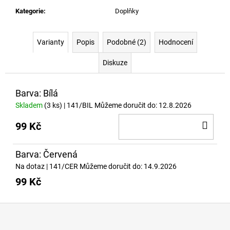
č
u
Kategorie
:
Doplňky
j
e
Varianty
Popis
Podobné (2)
Hodnocení
m
e
Diskuze
FULL
Barva: Bílá
AS
F*CK
Skladem
(3 ks)
| 141/BIL
Můžeme doručit do:
12.8.2026
899
DO
99 Kč
Kč
KOŠ
Barva: Červená
Na dotaz
| 141/CER
Můžeme doručit do:
14.9.2026
99 Kč
Z
á