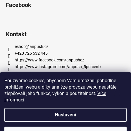
p
Facebook
a
t
í
Kontakt
eshop
@
anpush.cz
+420 725 532 445
https://www.facebook.com/anpushcz
https://www.instagram.com/anpush_5percent/
Používáme cookies, abychom Vám umožnili pohodlné
Informace pro vás
prohlížení webu a díky analýze provozu webu neustále
zlepšovali jeho funkce, výkon a použitelnost.
Více
Obchodní podmínky
informací
Podmínky ochrany osobních údajů
Nastavení
Vytvořil Shoptet