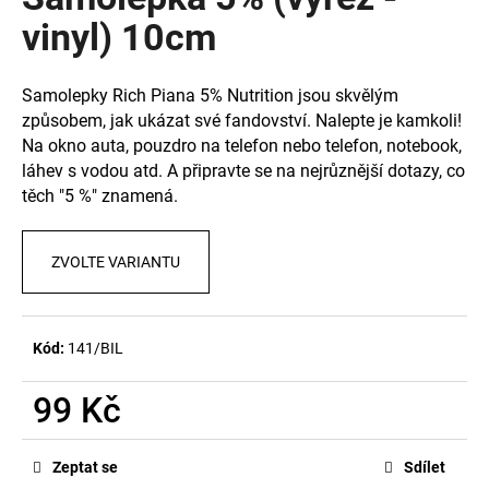
je
a
0,0
vinyl) 10cm
z
j
5
í
hvězdiček.
Samolepky Rich Piana 5% Nutrition jsou skvělým
t
způsobem, jak ukázat své fandovství. Nalepte je kamkoli!
?
Na okno auta, pouzdro na telefon nebo telefon, notebook,
láhev s vodou atd. A připravte se na nejrůznější dotazy, co
těch "5 %" znamená.
HLEDAT
ZVOLTE VARIANTU
D
Kód:
141/BIL
o
p
99 Kč
o
Měrná
r
cena:
u
Zeptat se
Sdílet