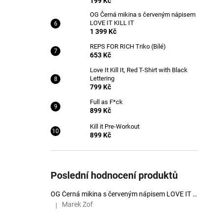
199 Kč
OG Černá mikina s červeným nápisem
LOVE IT KILL IT
1 399 Kč
REPS FOR RICH Triko (Bílé)
653 Kč
Love It Kill It, Red T-Shirt with Black
Lettering
799 Kč
Full as F*ck
899 Kč
Kill it Pre-Workout
899 Kč
Poslední hodnocení produktů
OG Černá mikina s červeným nápisem LOVE IT KILL IT
Marek Zof
|
Hodnocení produktu je 5 z 5 hvězdiček.