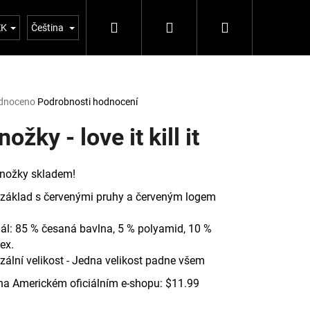
Hledat
Přihlášení
Nákupní
tujte nás
Blog 5%
ZK
Čeština
košík
rné
dnoceno
Podrobnosti hodnocení
ení
tu
ožky - love it kill it
nožky skladem!
ček.
 základ s červenými pruhy a červeným logem
ál: 85 % česaná bavlna, 5 % polyamid, 10 %
ex.
zální velikost - Jedna velikost padne všem
Následující
na Americkém oficiálním e-shopu: $11.99