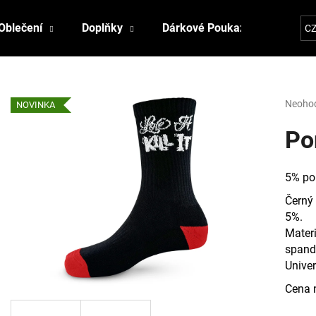
Oblečení
Doplňky
Dárkové Poukazy
Kontak
C
Co potřebujete najít?
Průmě
Neoho
NOVINKA
hodnoc
produk
Pon
HLEDAT
je
0,0
z
5% po
5
Doporučujeme
hvězdi
Černý
5%.
Materi
spand
Univer
Cena 