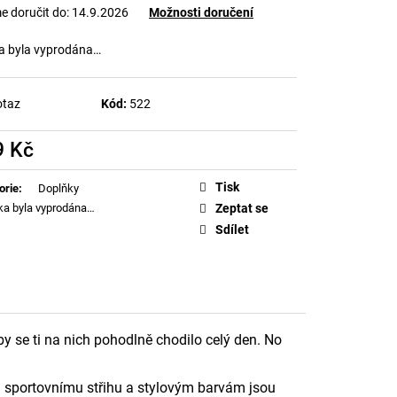
ICH SANTA (LIMITKA)
 doručit do:
14.9.2026
Možnosti doručení
a byla vyprodána…
otaz
Kód:
522
9 Kč
á
Tisk
orie
:
Doplňky
ka byla vyprodána…
Zeptat se
Sdílet
by se ti na nich pohodlně chodilo celý den. No
 sportovnímu střihu a stylovým barvám jsou