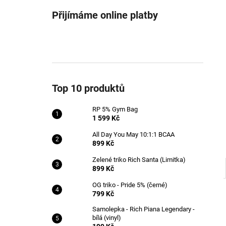
RP 5% GYM BAG
l
Přijímáme online platby
1 599 Kč
Top 10 produktů
RP 5% Gym Bag
1 599 Kč
All Day You May 10:1:1 BCAA
899 Kč
Zelené triko Rich Santa (Limitka)
899 Kč
OG triko - Pride 5% (černé)
799 Kč
Samolepka - Rich Piana Legendary -
bílá (vinyl)