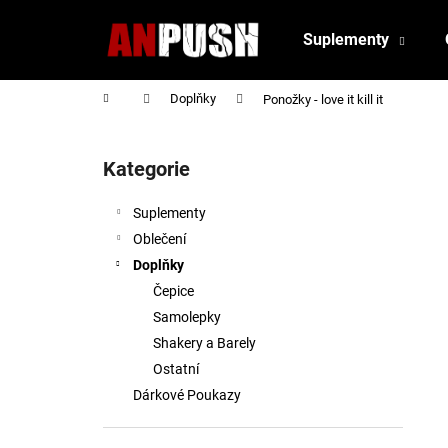
K
Přejít
na
o
Suplementy
obsah
Zpět
Zpět
š
do
do
í
Domů
Doplňky
Ponožky - love it kill it
obchodu
obchodu
k
P
o
Kategorie
Přeskočit
s
kategorie
t
Suplementy
r
Oblečení
a
Doplňky
n
Čepice
n
Samolepky
í
Shakery a Barely
p
Ostatní
a
Dárkové Poukazy
n
e