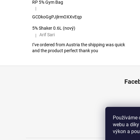
RP 5% Gym Bag
|
Hodnocení produktu je 5 z 5 hvězdiček.
GCDkoGgPJjlrmOXXvEqp
5% Shaker 0.6L (nový)
Arif Sari
|
Hodnocení produktu je 5 z 5 hvězdiček.
I’ve ordered from Austria the shipping was quick
and the product perfect thank you
Z
á
Face
p
a
t
í
Používáme c
webu a díky
výkon a pou