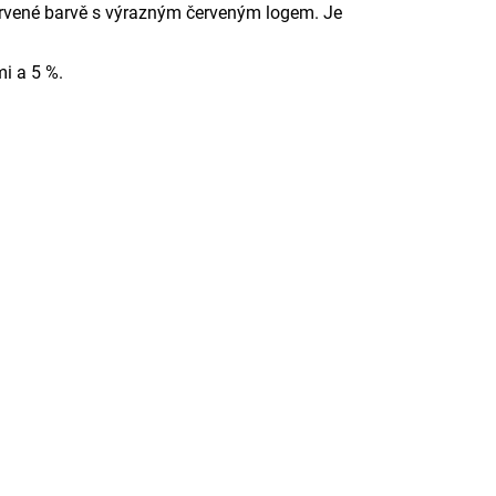
a červené barvě s výrazným červeným logem. Je
i a 5 %.