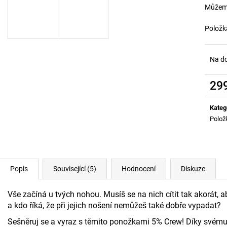
ALL DAY YOU MAY 10:1:1 BCAA
ZELENÉ TRIKO R
Můžeme
899 Kč
899 Kč
Původně:
999 Kč
Původně:
999 Kč
Položk
Na d
29
Měrn
cena:
Kateg
Polož
Popis
Související (5)
Hodnocení
Diskuze
Vše začíná u tvých nohou. Musíš se na nich cítit tak akorát, a
a kdo říká, že při jejich nošení nemůžeš také dobře vypadat?
Sešněruj se a vyraz s těmito ponožkami 5% Crew! Díky svému