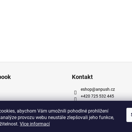
book
Kontakt
eshop
@
anpush.cz
+420 725 532 445
https://www.facebook.com
cz
ookies, abychom Vám umožnili pohodlné prohlížení
https://www.instagram.co
 analýze provozu webu neustále zlepšovali jeho funkce,
h_5percent/
žitelnost.
Více informací