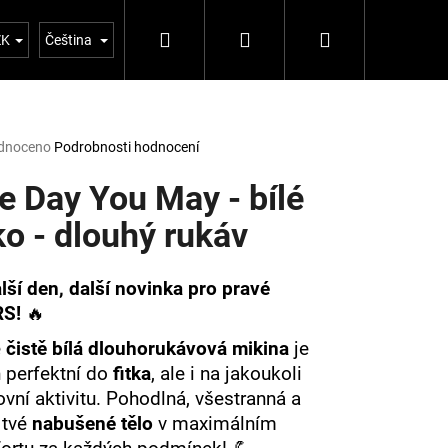
Hledat
Přihlášení
Nákupní
tujte nás
Blog 5%
ZK
Čeština
košík
rné
dnoceno
Podrobnosti hodnocení
ení
tu
e Day You May - bílé
ko - dlouhý rukáv
ček.
lší den, další novinka pro pravé
S!
🔥
e
čistě bílá dlouhorukávová mikina
je
 perfektní do
fitka
, ale i na jakoukoli
Následující
vní aktivitu. Pohodlná, všestranná a
 tvé
nabušené tělo
v maximálním