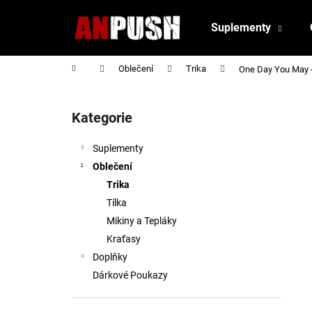
K
Přejít
na
o
Suplementy
obsah
Zpět
Zpět
š
do
do
í
Domů
Oblečení
Trika
One Day You May - 
obchodu
obchodu
k
P
o
Kategorie
Přeskočit
s
kategorie
t
Suplementy
r
Oblečení
a
Trika
n
Tílka
n
Mikiny a Tepláky
í
Kraťasy
p
Doplňky
a
Dárkové Poukazy
n
e