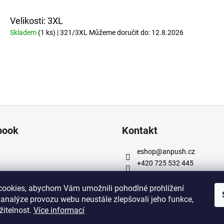
Velikosti: 3XL
Skladem
(1 ks)
| 321/3XL
Můžeme doručit do:
12.8.2026
book
Kontakt
eshop
@
anpush.cz
+420 725 532 445
https://www.facebook.com
cz
ookies, abychom Vám umožnili pohodlné prohlížení
https://www.instagram.co
 analýze provozu webu neustále zlepšovali jeho funkce,
h_5percent/
žitelnost.
Více informací