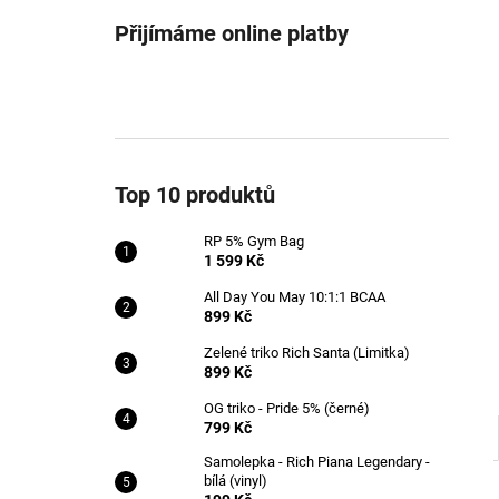
RP 5% GYM BAG
l
Přijímáme online platby
1 599 Kč
Top 10 produktů
RP 5% Gym Bag
1 599 Kč
All Day You May 10:1:1 BCAA
899 Kč
Zelené triko Rich Santa (Limitka)
899 Kč
OG triko - Pride 5% (černé)
799 Kč
Samolepka - Rich Piana Legendary -
bílá (vinyl)