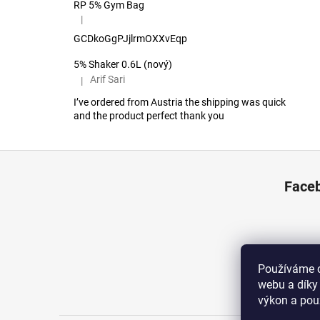
RP 5% Gym Bag
|
Hodnocení produktu je 5 z 5 hvězdiček.
GCDkoGgPJjlrmOXXvEqp
5% Shaker 0.6L (nový)
Arif Sari
|
Hodnocení produktu je 5 z 5 hvězdiček.
I’ve ordered from Austria the shipping was quick
and the product perfect thank you
Z
á
Face
p
a
t
í
Používáme c
webu a díky
výkon a pou