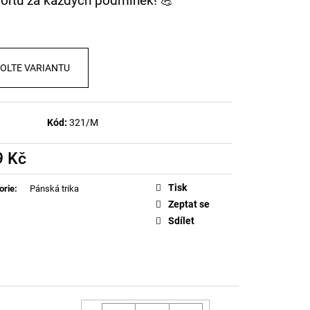
ortu za každých podmínek! 💪
ICH SANTA (LIMITKA)
OLTE VARIANTU
Kód:
321/M
9 Kč
á
Tisk
orie
:
Pánská trika
Zeptat se
Sdílet