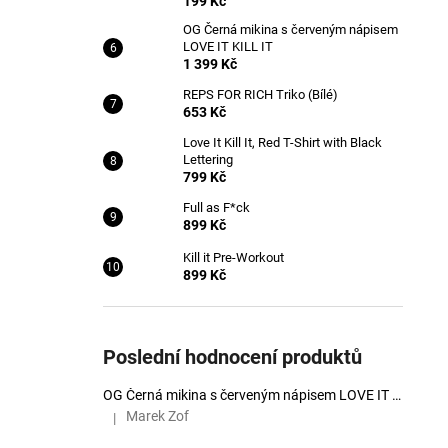
199 Kč
OG Černá mikina s červeným nápisem
LOVE IT KILL IT
1 399 Kč
REPS FOR RICH Triko (Bílé)
653 Kč
Love It Kill It, Red T-Shirt with Black
Lettering
799 Kč
Full as F*ck
899 Kč
Kill it Pre-Workout
899 Kč
Poslední hodnocení produktů
OG Černá mikina s červeným nápisem LOVE IT KILL IT
Marek Zof
|
Hodnocení produktu je 5 z 5 hvězdiček.