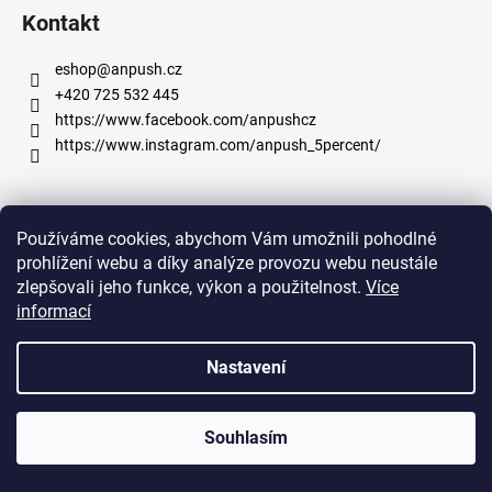
r
Kontakt
a
v
j
k
eshop
@
anpush.cz
í
y
+420 725 532 445
t
v
https://www.facebook.com/anpushcz
?
ý
https://www.instagram.com/anpush_5percent/
p
i
s
Informace pro vás
u
Používáme cookies, abychom Vám umožnili pohodlné
HLEDAT
prohlížení webu a díky analýze provozu webu neustále
Obchodní podmínky
zlepšovali jeho funkce, výkon a použitelnost.
Více
Podmínky ochrany osobních údajů
informací
D
Vytvořil Shoptet
Nastavení
o
p
Copyright 2026
Shop 5% s.r.o.
. Všechna práva vyhrazena.
o
Souhlasím
r
u