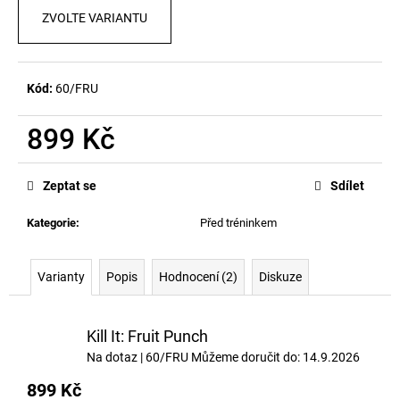
č
ZVOLTE VARIANTU
u
j
e
m
Kód:
60/FRU
e
899 Kč
LOVE
Měrná
IT
cena:
KILL
Zeptat se
Sdílet
IT,
RED
Kategorie
:
Před tréninkem
T-
SHIRT
WITH
BLACK
Varianty
Popis
Hodnocení (2)
Diskuze
LETTERING
799
Kč
Kill It: Fruit Punch
Na dotaz
| 60/FRU
Můžeme doručit do:
14.9.2026
899 Kč