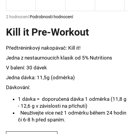
a
j
Průměrné
2 hodnocení
Podrobnosti hodnocení
í
hodnocení
produktu
Kill it Pre-Workout
t
je
?
5,0
z
Předtréninkový nakopávač: Kill it!
5
hvězdiček.
Jedna z nestaurnoucích klasik od 5% Nutritions
V balení: 30 dávek
HLEDAT
Jedna dávka: 11,5g (odměrka)
Dávkování:
D
1 dávka = doporučená dávka 1 odměrka (11,8 g
o
- 12,6 g v závislosti na příchuti)
p
Neužívejte více než 1 odměrku během 24 hodin
o
či 6-8 h před spaním.
r
u