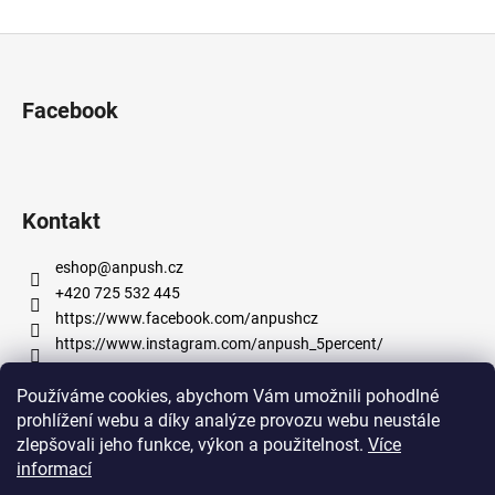
Z
á
p
Facebook
a
t
í
Kontakt
eshop
@
anpush.cz
+420 725 532 445
https://www.facebook.com/anpushcz
https://www.instagram.com/anpush_5percent/
Používáme cookies, abychom Vám umožnili pohodlné
Informace pro vás
prohlížení webu a díky analýze provozu webu neustále
zlepšovali jeho funkce, výkon a použitelnost.
Více
informací
Obchodní podmínky
Podmínky ochrany osobních údajů