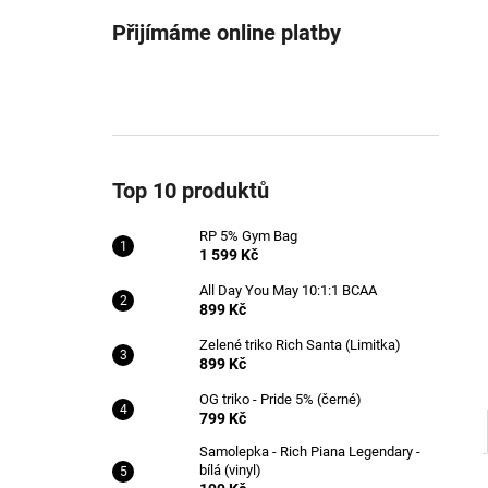
RP 5% GYM BAG
l
Přijímáme online platby
1 599 Kč
Top 10 produktů
RP 5% Gym Bag
1 599 Kč
All Day You May 10:1:1 BCAA
899 Kč
Zelené triko Rich Santa (Limitka)
899 Kč
OG triko - Pride 5% (černé)
799 Kč
Samolepka - Rich Piana Legendary -
bílá (vinyl)