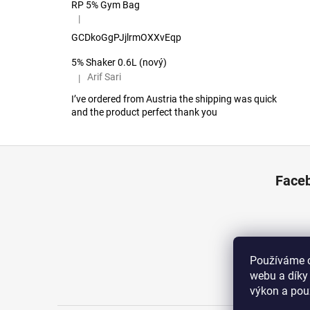
RP 5% Gym Bag
|
Hodnocení produktu je 5 z 5 hvězdiček.
GCDkoGgPJjlrmOXXvEqp
5% Shaker 0.6L (nový)
Arif Sari
|
Hodnocení produktu je 5 z 5 hvězdiček.
I’ve ordered from Austria the shipping was quick
and the product perfect thank you
Z
á
Face
p
a
t
í
Používáme c
webu a díky
výkon a pou