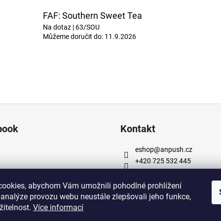
FAF: Southern Sweet Tea
Na dotaz
| 63/SOU
Můžeme doručit do:
11.9.2026
book
Kontakt
eshop
@
anpush.cz
+420 725 532 445
https://www.facebook.com
cz
ookies, abychom Vám umožnili pohodlné prohlížení
https://www.instagram.co
 analýze provozu webu neustále zlepšovali jeho funkce,
h_5percent/
žitelnost.
Více informací