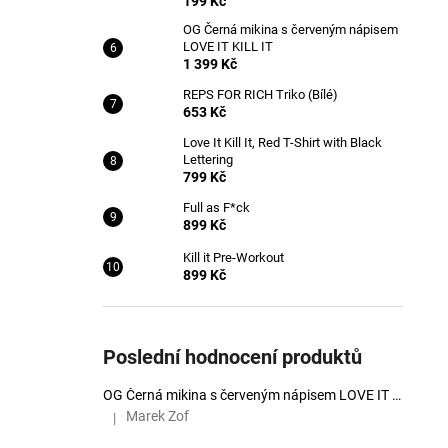
199 Kč
OG Černá mikina s červeným nápisem
LOVE IT KILL IT
1 399 Kč
REPS FOR RICH Triko (Bílé)
653 Kč
Love It Kill It, Red T-Shirt with Black
Lettering
799 Kč
Full as F*ck
899 Kč
Kill it Pre-Workout
899 Kč
Poslední hodnocení produktů
OG Černá mikina s červeným nápisem LOVE IT KILL IT
Marek Zof
|
Hodnocení produktu je 5 z 5 hvězdiček.