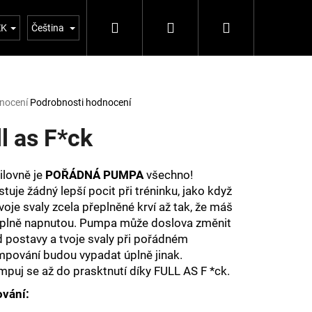
Hledat
Přihlášení
Nákupní
tujte nás
Blog 5%
ZK
Čeština
košík
rné
nocení
Podrobnosti hodnocení
ení
tu
ll as F*ck
ilovně je
POŘÁDNÁ PUMPA
všechno!
tuje žádný lepší pocit při tréninku, jako když
ček.
voje svaly zcela přeplněné krví až tak, že máš
úplně napnutou. Pumpa může doslova změnit
d postavy a tvoje svaly při pořádném
pování budou vypadat úplně jinak.
puj se až do prasktnutí díky FULL AS F *ck.
Následující
vání: