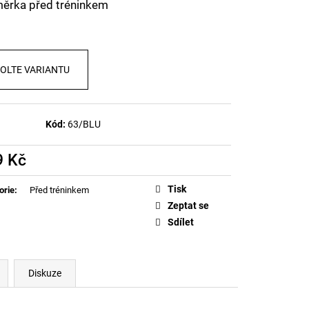
ICH SANTA (LIMITKA)
ěrka před tréninkem
OLTE VARIANTU
Kód:
63/BLU
9 Kč
á
Tisk
orie
:
Před tréninkem
Zeptat se
Sdílet
Diskuze