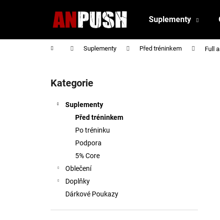
K
Přejít
na
o
Suplementy
obsah
Zpět
Zpět
š
do
do
í
Domů
Suplementy
Před tréninkem
Full 
obchodu
obchodu
k
P
o
Kategorie
Přeskočit
s
kategorie
t
Suplementy
r
Před tréninkem
a
Po tréninku
n
Podpora
n
5% Core
í
Oblečení
p
Doplňky
a
Dárkové Poukazy
n
e